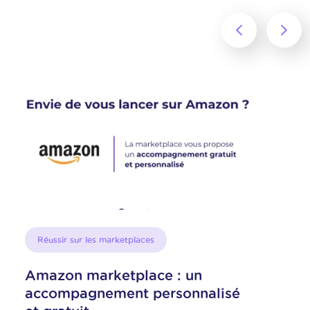
‹
›
Réussir sur les marketplaces
Ré
Amazon marketplace : un
Que
accompagnement personnalisé
Am