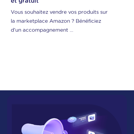
et gratuit
Le l
Vous souhaitez vendre vos produits sur
Pri
la marketplace Amazon ? Bénéficiez
libe
d’un accompagnement ...