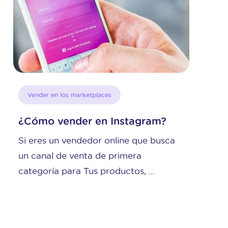
der en los marketplaces
Tendenc
mo vender en Instagram?
INNO l
omnica
res un vendedor online que busca
Si el no
anal de venta de primera
que Inno
oría para Tus productos, ...
conocida