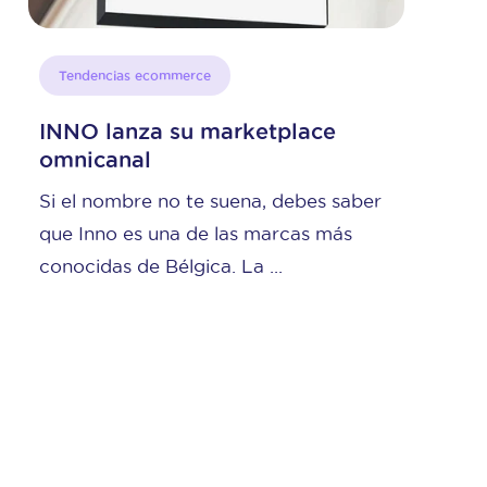
Tendencias ecommerce
lace
Showroomprivé lanza su
marketplace
bes saber
Cuarto mayor actor del e-com
as más
francés de la moda,
showroomprive.com abre una n
página en su ...