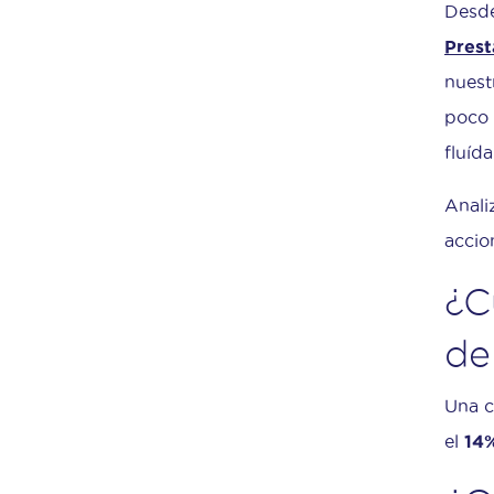
Desde
Pres
nuest
poco 
fluída
Anali
accio
¿C
de
Una c
el
14