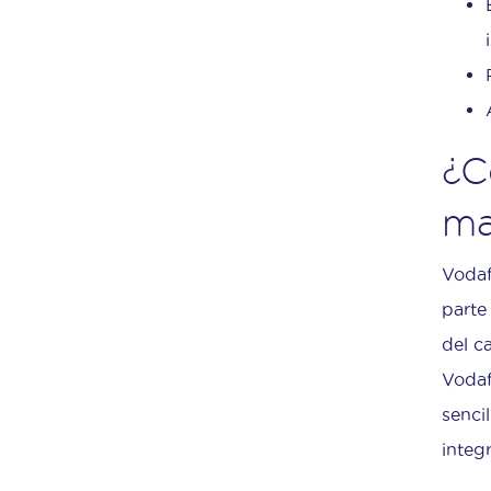
¿C
ma
Voda
parte
del c
Vodaf
senci
integ