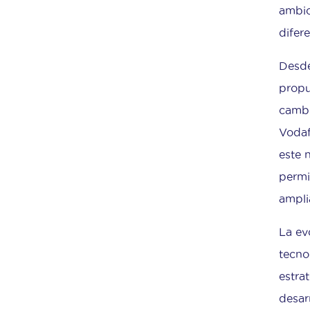
ambic
difer
Desde
propu
cambi
Vodaf
este 
permi
ampli
La ev
tecno
estrat
desar