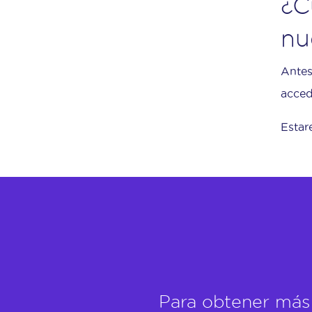
¿C
nu
Antes
acced
Estar
Para obtener más 