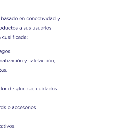
 basado en conectividad y
roductos a sus usuarios
a
cualificada:
uegos.
atización y calefacción,
tas.
idor de glucosa, cuidados
rds o accesorios.
ativos.