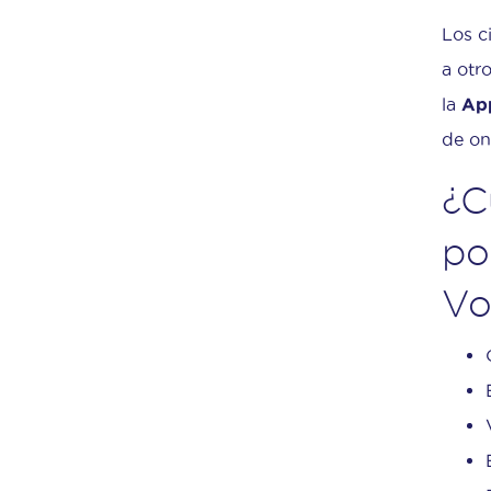
Los c
a otr
la
Ap
de on
¿C
po
Vo