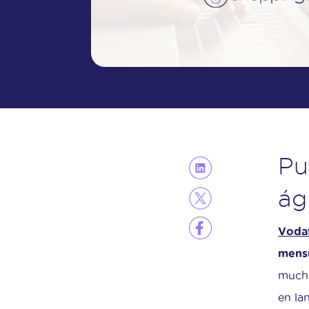
Pu
ág
Voda
mens
mucho
en la