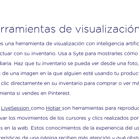
rramientas de visualizaci
ón
es una herramienta de visualización con inteligencia artific
actuar con su inventario. Usa a Syte para mostrarles cóm
diaria. Haz que tu inventario se pueda ver desde una foto, 
s de una imagen en la que alguien esté usando tu product
 clic directamente en su inventario para comprar o ver m
mienta si vendes en Pinterest.
o
LiveSession
como
Hotjar
son herramientas para reproduci
var los movimientos de los cursores y clics realizados por
as en la web. Estos conocimientos de la experiencia del 
terísticas de una página reciben más atención y qué obs