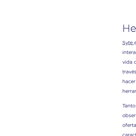
He
Syte
inter
vida 
travé
hacer
herra
Tant
obser
ofert
carac