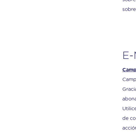
sobre
E-
Camp
Campa
Graci
abona
Utili
de co
acció