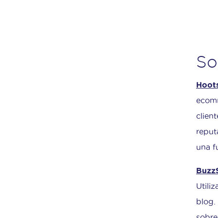
So
Hoots
ecomm
clien
reput
una f
Buz
Utili
blog.
sobre