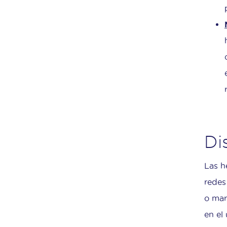
Di
Las h
redes
o mar
en el