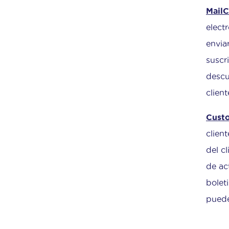
Mail
elect
envia
suscr
descu
clien
Cust
clien
del c
de ac
bolet
puede