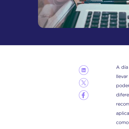
A día
lleva
podem
difer
recom
aplic
com