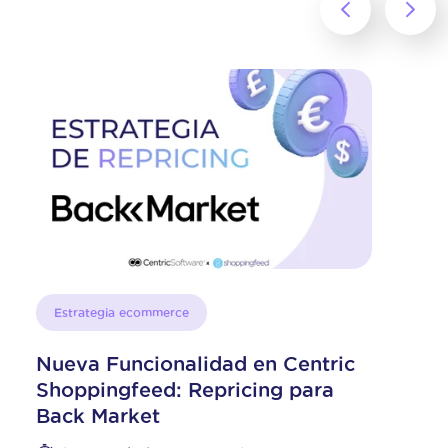
mmerce
Estrategia ecommerc
onalidad en Centric
¿Qué marketpl
d: Repricing para
adecuados par
t
⏱️Tiempo de lectu