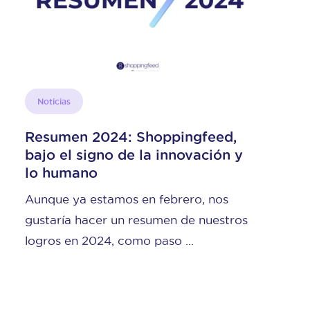
Noticias
 Shoppingfeed,
Nuevas funcional
e la innovación y
Shoppingfeed par
conexión con Sho
s en febrero, nos
Desde hoy, puedes me
 resumen de nuestros
rendimiento y ofrecer
omo paso ...
más completa a tus cli