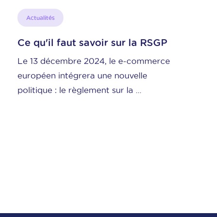
ités
Tendances
'il faut savoir sur la RSGP
Nouveau 
NewOxat
décembre 2024, le e-commerce
Shoppingfe
en intégrera une nouvelle
partenaria
ue : le règlement sur la ...
solution e